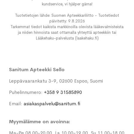
kundservice, vi hjälper gärna!
Tuotetietojen lähde: Suomen Apteekkariliitto - Tuotetiedot
päivitetty: 9.8.2026
Tarkemmat tiedot kaikista markkinoilla olevista lääkevalmisteista
ja niiden hinnoista saat ottamalla yhteyttä apteekkiin tai
Lääkehaku-palvelusta (laakehaku.fi)
Sanitum Apteekki Sello
Leppävaarankatu 3-9, 02600 Espoo, Suomi
Puhelinnumero:
+358 9 31585890
Email:
asiakaspalvelu@sanitum.fi
Myymälämme on avoinna:
Ma-Pe 08.00-20.00, La 10.00-19.00, Su 11.00-18.00