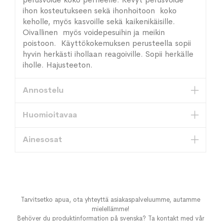
ihon kosteutukseen sekä ihonhoitoon koko
keholle, myös kasvoille sekä kaikenikäisille.
Oivallinen myös voidepesuihin ja meikin
poistoon. Käyttökokemuksen perusteella sopii
hyvin herkästi ihollaan reagoiville. Sopii herkälle
iholle. Hajusteeton.
Annostelu
Huomioitavaa
Ainesosat
Tarvitsetko apua, ota yhteyttä asiakaspalveluumme, autamme
mielellämme!
Behöver du produktinformation på svenska? Ta kontakt med vår