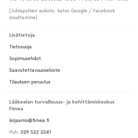
(Juhlapyhien aukiolo; katso Google / Facebook
sivuiltamme)
Lisätietoja
Tietosuoja
Sopimusehdot
Saavutettavuusseloste
Tilauksen peruutus
Lääkealan turvallisuus- ja kehittämiskeskus
Fimea
kirjaamo@fimea.fi
Puh.
029 522 3341