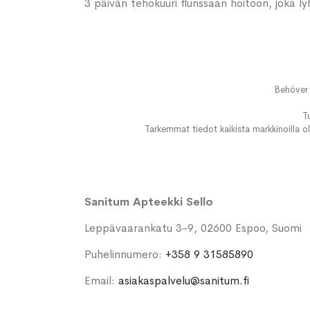
3 päivän tehokuuri flunssaan hoitoon, joka lyh
Behöver 
T
Tarkemmat tiedot kaikista markkinoilla ol
Sanitum Apteekki Sello
Leppävaarankatu 3-9, 02600 Espoo, Suomi
Puhelinnumero:
+358 9 31585890
Email:
asiakaspalvelu@sanitum.fi