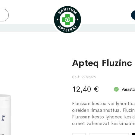
Apteq Fluzinc 
SKU
9259379
12,40 €
Varast
Flunssan kestoa voi lyhentää j
oireiden ilmaannuttua. Fluzi
Flunssan kesto lyhenee keski
oireet vähenevät keskimääri