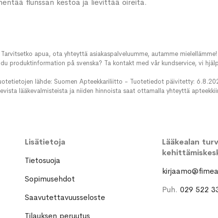
entää flunssan kestoa ja lievittää oireita.
Tarvitsetko apua, ota yhteyttä asiakaspalveluumme, autamme mielellämme!
du produktinformation på svenska? Ta kontakt med vår kundservice, vi hjälp
uotetietojen lähde: Suomen Apteekkariliitto - Tuotetiedot päivitetty: 6.8.20
evista lääkevalmisteista ja niiden hinnoista saat ottamalla yhteyttä apteekki
Lisätietoja
Lääkealan turva
kehittämiskes
Tietosuoja
kirjaamo@fimea.
Sopimusehdot
Puh.
029 522 3
Saavutettavuusseloste
Tilauksen peruutus