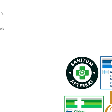
00-
ook