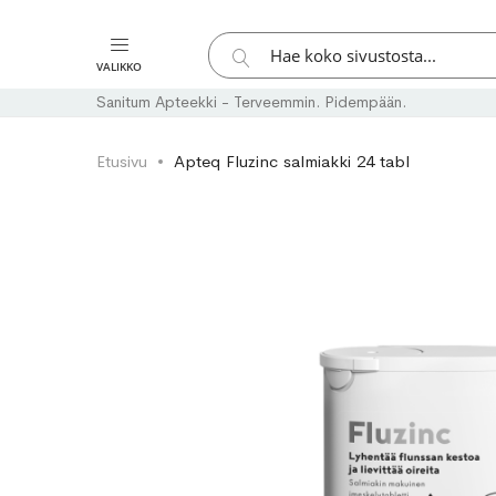
Hae
VALIKKO
Hae
Sanitum Apteekki - Terveemmin. Pidempään.
Etusivu
Apteq Fluzinc salmiakki 24 tabl
Skip
Skip
to
to
the
the
end
beginning
of
of
the
the
images
images
gallery
gallery