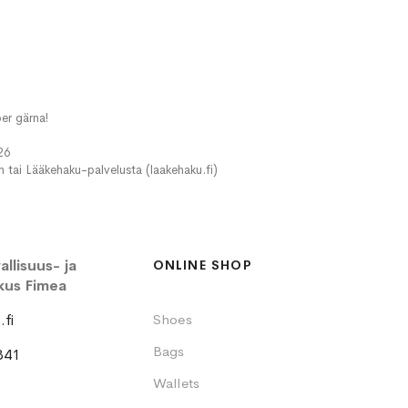
er gärna!
26
in tai Lääkehaku-palvelusta (laakehaku.fi)
llisuus- ja
ONLINE SHOP
kus Fimea
fi
Shoes
Bags
341
Wallets