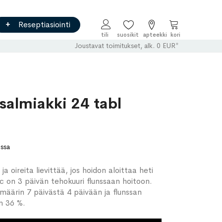
Reseptiasiointi
Ostoskori
Joustavat toimitukset, alk. 0 EUR*
salmiakki 24 tabl
ossa
a oireita lievittää, jos hoidon aloittaa heti
nc on 3 päivän tehokuuri flunssaan hoitoon.
määrin 7 päivästä 4 päivään ja flunssan
n 36 %.