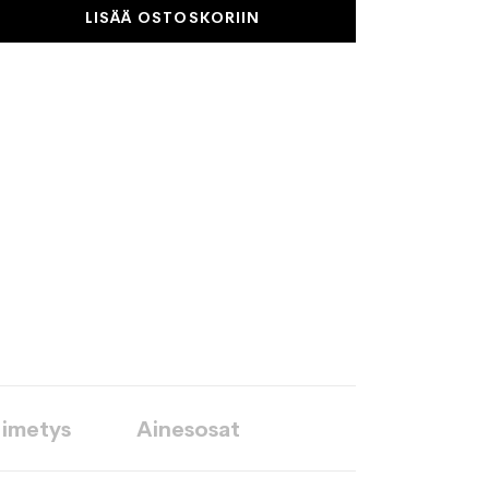
LISÄÄ OSTOSKORIIN
 imetys
Ainesosat