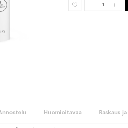
Lisää
toivelistaan
Annostelu
Huomioitavaa
Raskaus ja