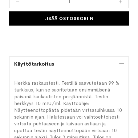
toivelistaan
LISÄÄ OSTOSKORIIN
Käyttötarkoitus
Herkkä raskaustesti. Testillä saavutetaan 99 %
tarkkuus, kun se suoritetaan ensimmäisenä
päivänä kuukautisten poisjäännistä. Testin
herkkyys 10 mIU/ml. Käyttöohje:
Näytteenottopäätä pidetään virtsasuihkussa 10
sekunnin ajan. Halutessaan voi vaihtoehtoisesti
virtsata puhtaaseen ja kuivaan astiaan ja
upottaa testin näytteenottopään virtsaan 10
sekunnin ajaksi. Tulos 3 minuutissa. Tulos on