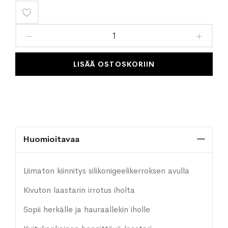
Lisää
toivelistaan
LISÄÄ OSTOSKORIIN
Huomioitavaa
Liimaton kiinnitys silikonigeelikerroksen avulla
Kivuton laastarin irrotus iholta
Sopii herkälle ja hauraallekin iholle