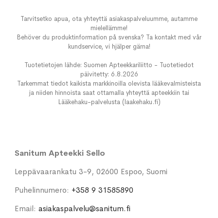
Tarvitsetko apua, ota yhteyttä asiakaspalveluumme, autamme
mielellämme!
Behöver du produktinformation på svenska? Ta kontakt med vår
kundservice, vi hjälper gärna!
Tuotetietojen lähde: Suomen Apteekkariliitto - Tuotetiedot
päivitetty: 6.8.2026
Tarkemmat tiedot kaikista markkinoilla olevista lääkevalmisteista
ja niiden hinnoista saat ottamalla yhteyttä apteekkiin tai
Lääkehaku-palvelusta (laakehaku.fi)
Sanitum Apteekki Sello
Leppävaarankatu 3-9, 02600 Espoo, Suomi
Puhelinnumero:
+358 9 31585890
Email:
asiakaspalvelu@sanitum.fi