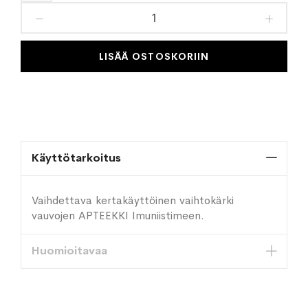
toivelistaan
LISÄÄ OSTOSKORIIN
Käyttötarkoitus
Vaihdettava kertakäyttöinen vaihtokärki
vauvojen APTEEKKI Imuniistimeen.
Huomioitavaa