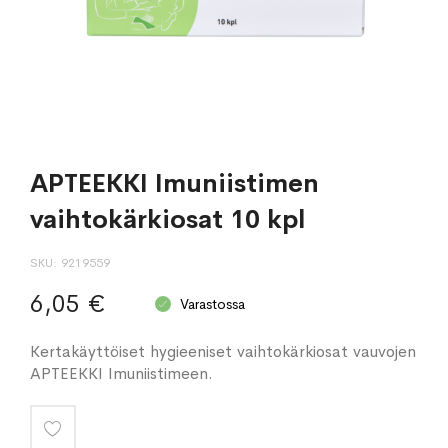
APTEEKKI Imuniistimen
vaihtokärkiosat 10 kpl
SKU
9219559
6,05 €
Varastossa
Kertakäyttöiset hygieeniset vaihtokärkiosat vauvojen
APTEEKKI Imuniistimeen.
Lisää