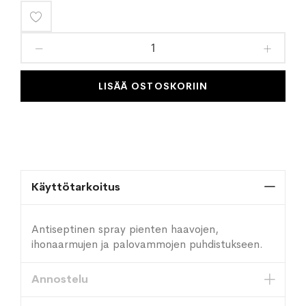
Lisää
toivelistaan
LISÄÄ OSTOSKORIIN
Käyttötarkoitus
Antiseptinen spray pienten haavojen,
ihonaarmujen ja palovammojen puhdistukseen.
Annostelu