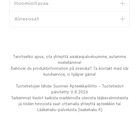
Huomioitavaa
Ainesosat
Tarvitsetko apua, ota yhteyttä asiakaspalveluumme, autamme
mielellämme!
Behöver du produktinformation på svenska? Ta kontakt med vår
kundservice, vi hjälper gärna!
Tuotetietojen lähde: Suomen Apteekkariliitto - Tuotetiedot
päivitetty: 6.8.2026
Tarkemmat tiedot kaikista markkinoilla olevista lääkevalmisteista
ja niiden hinnoista saat ottamalla yhteyttä apteekkiin tai
Lääkehaku-palvelusta (laakehaku.fi)