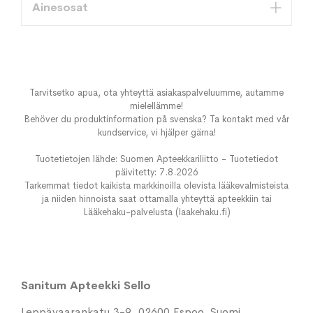
Ainesosat
Tarvitsetko apua, ota yhteyttä asiakaspalveluumme, autamme
mielellämme!
Behöver du produktinformation på svenska? Ta kontakt med vår
kundservice, vi hjälper gärna!
Tuotetietojen lähde: Suomen Apteekkariliitto - Tuotetiedot
päivitetty: 7.8.2026
Tarkemmat tiedot kaikista markkinoilla olevista lääkevalmisteista
ja niiden hinnoista saat ottamalla yhteyttä apteekkiin tai
Lääkehaku-palvelusta (laakehaku.fi)
Sanitum Apteekki Sello
Leppävaarankatu 3-9, 02600 Espoo, Suomi