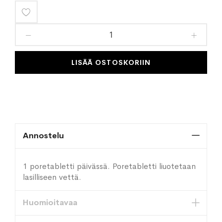
Lisää
toivelistaan
LISÄÄ OSTOSKORIIN
Annostelu
1 poretabletti päivässä. Poretabletti liuotetaan
lasilliseen vettä.
Huomioitavaa