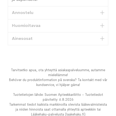
Annostelu
Huomioitavaa
Ainesosat
Tarvitsetko apua, ota yhteyttä asiakaspalveluumme, autamme
mielellämme!
Behöver du produktinformation på svenska? Ta kontakt med vår
kundservice, vi hjälper gärna!
Tuotetietojen lähde: Suomen Apteekkariliitto - Tuotetiedot
päivitetty: 6.8.2026
Tarkemmat tiedot kaikista markkinoilla olevista lääkevalmisteista
ja niiden hinnoista saat ottamalla yhteyttä apteekkiin tai
Lääkehaku-palvelusta (laakehaku.fi)