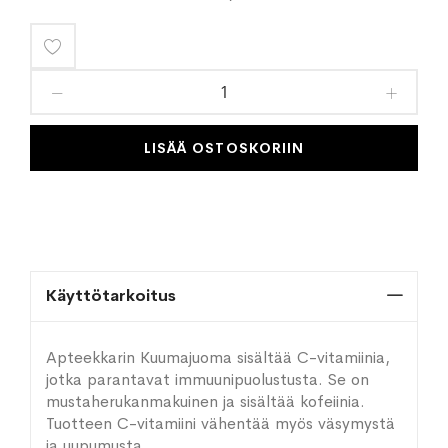
Lisää
toivelistaan
LISÄÄ OSTOSKORIIN
Käyttötarkoitus
Apteekkarin Kuumajuoma sisältää C-vitamiinia,
jotka parantavat immuunipuolustusta. Se on
mustaherukanmakuinen ja sisältää kofeiinia.
Tuotteen C-vitamiini vähentää myös väsymystä
ja uupumusta.