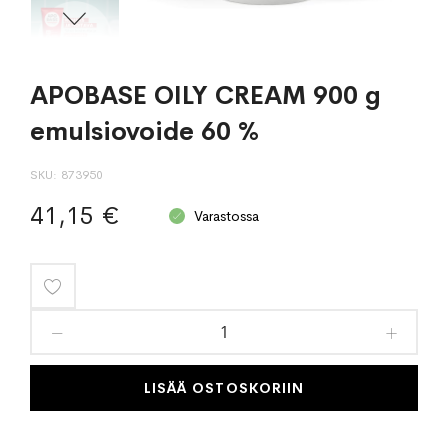
APOBASE OILY CREAM 900 g
emulsiovoide 60 %
SKU
873950
41,15 €
Varastossa
Lisää
toivelistaan
LISÄÄ OSTOSKORIIN