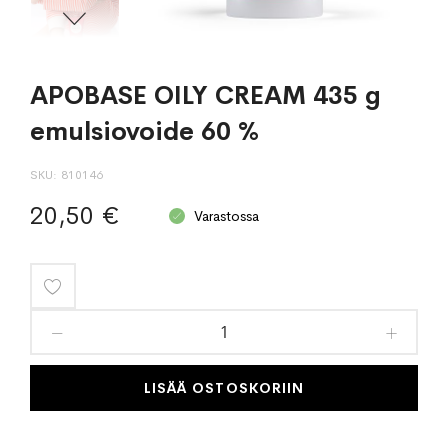
APOBASE OILY CREAM 435 g
emulsiovoide 60 %
SKU
810146
20,50 €
Varastossa
Lisää
toivelistaan
LISÄÄ OSTOSKORIIN