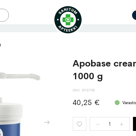
g
Apobase crea
1000 g
SKU
870758
40,25 €
Varast
Lisää