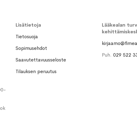
Lisätietoja
Lääkealan turva
kehittämiskes
Tietosuoja
kirjaamo@fimea.
Sopimusehdot
Puh.
029 522 3
Saavutettavuusseloste
Tilauksen peruutus
00-
ook