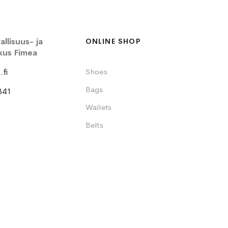
llisuus- ja
ONLINE SHOP
kus Fimea
fi
Shoes
Bags
341
Wallets
Belts