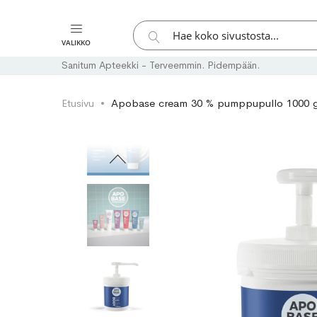
Hae
VALIKKO
Hae
Sanitum Apteekki - Terveemmin. Pidempään.
Etusivu
Apobase cream 30 % pumppupullo 1000 
Skip
Skip
to
to
the
the
end
beginning
of
of
the
the
images
images
gallery
gallery