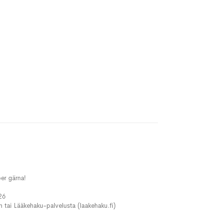
er gärna!
26
in tai Lääkehaku-palvelusta (laakehaku.fi)