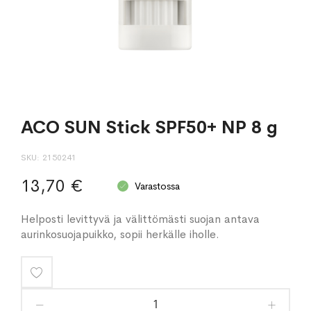
ACO SUN Stick SPF50+ NP 8 g
SKU
2150241
13,70 €
Varastossa
Helposti levittyvä ja välittömästi suojan antava
aurinkosuojapuikko, sopii herkälle iholle.
Lisää
toivelistaan