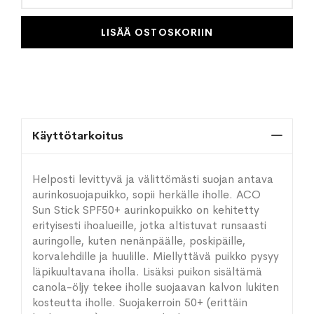
LISÄÄ OSTOSKORIIN
Käyttötarkoitus
Helposti levittyvä ja välittömästi suojan antava
aurinkosuojapuikko, sopii herkälle iholle. ACO
Sun Stick SPF50+ aurinkopuikko on kehitetty
erityisesti ihoalueille, jotka altistuvat runsaasti
auringolle, kuten nenänpäälle, poskipäille,
korvalehdille ja huulille. Miellyttävä puikko pysyy
läpikuultavana iholla. Lisäksi puikon sisältämä
canola-öljy tekee iholle suojaavan kalvon lukiten
kosteutta iholle. Suojakerroin 50+ (erittäin