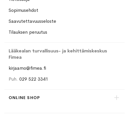
Sopimusehdot
Saavutettavuusseloste
Tilauksen peruutus
Lääkealan turvallisuus- ja kehittämiskeskus
Fimea
kirjaamo@fimea.fi
Puh.
029 522 3341
ONLINE SHOP