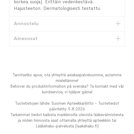
korkea suoja). Erittäin vedenkestävä.
Hajusteeton. Dermatologisesti testattu.
Annostelu
Ainesosat
Tarvitsetko apua, ota yhteyttä asiakaspalveluumme, autamme
mielellämme!
Behöver du produktinformation på svenska? Ta kontakt med vår
kundservice, vi hjälper gärna!
Tuotetietojen lähde: Suomen Apteekkariliitto - Tuotetiedot
päivitetty: 5.8.2026
Tarkemmat tiedot kaikista markkinoilla olevista lääkevalmisteista
ja niiden hinnoista saat ottamalla yhteyttä apteekkiin tai
Lääkehaku-palvelusta (laakehaku.fi)