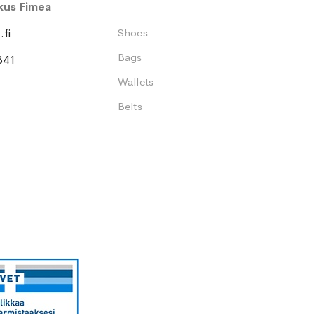
kus Fimea
fi
Shoes
Bags
341
Wallets
Belts