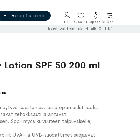
Reseptiasiointi
Ostoskori
Joustavat toimitukset, alk. 0 EUR*
Lotion SPF 50 200 ml
ossa
 imeytyvä koostumus, jossa optimoidut raaka-
ttavat tehokkaasti ja antavat
n. Sopii myös kuivuuteen taipuvaiselle,
stabiilit UVA- ja UVB-suodattimet suojaavat