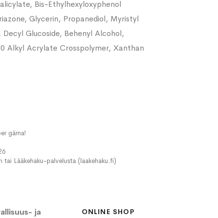
licylate, Bis-Ethylhexyloxyphenol
azone, Glycerin, Propanediol, Myristyl
, Decyl Glucoside, Behenyl Alcohol,
0 Alkyl Acrylate Crosspolymer, Xanthan
er gärna!
26
in tai Lääkehaku-palvelusta (laakehaku.fi)
llisuus- ja
ONLINE SHOP