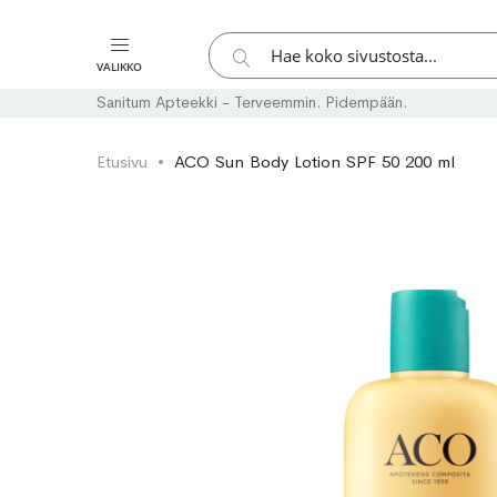
Hae
VALIKKO
Hae
Sanitum Apteekki - Terveemmin. Pidempään.
Etusivu
ACO Sun Body Lotion SPF 50 200 ml
Skip
Skip
to
to
the
the
end
beginning
of
of
the
the
images
images
gallery
gallery