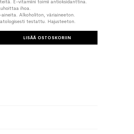
eitä. E-vitamiini toimii antioksidanttina.
uhoittaa ihoa.
-aineita. Alkoholiton, väriaineeton.
tologisesti testattu. Hajusteeton.
LISÄÄ OSTOSKORIIN