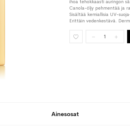
ihoa tehokkaasti auringon sät
Canola-öljy pehmentää ja ra
Sisältää kemiallisia UV-suoja
Erittäin vedenkestävä. Derma
Lisää
toivelistaan
Ainesosat