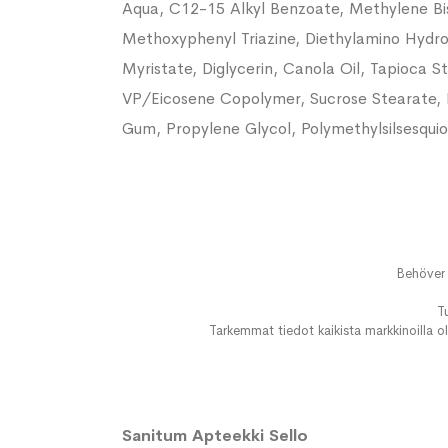
Aqua, C12-15 Alkyl Benzoate, Methylene Bis-
Methoxyphenyl Triazine, Diethylamino Hydrox
Myristate, Diglycerin, Canola Oil, Tapioca 
VP/Eicosene Copolymer, Sucrose Stearate, 
Gum, Propylene Glycol, Polymethylsilsesqui
Behöver 
T
Tarkemmat tiedot kaikista markkinoilla ol
Sanitum Apteekki Sello