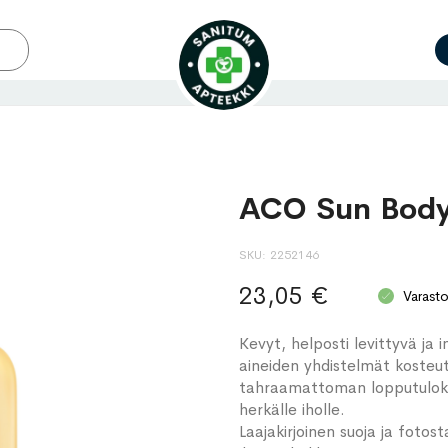
ACO Sun Body 
SKU
2252146
23,05 €
Varast
Kevyt, helposti levittyvä ja
aineiden yhdistelmät kosteu
tahraamattoman lopputulokse
herkälle iholle.
Laajakirjoinen suoja ja foto