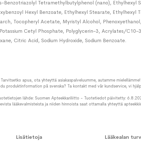
Benzotriazolyl Tetramethylbutylphenol (nano), Ethylhexyl Sa
ybenzoyl Hexyl Benzoate, Ethylhexyl Stearate, Ethylhexyl Tri
Starch, Tocopheryl Acetate, Myristyl Alcohol, Phenoxyethanol
Potassium Cetyl Phosphate, Polyglycerin-3, Acrylates/C10-3
oxane, Citric Acid, Sodium Hydroxide, Sodium Benzoate.
Tarvitsetko apua, ota yhteyttä asiakaspalveluumme, autamme mielellämme!
du produktinformation på svenska? Ta kontakt med vår kundservice, vi hjälp
uotetietojen lähde: Suomen Apteekkariliitto - Tuotetiedot päivitetty: 6.8.20
evista lääkevalmisteista ja niiden hinnoista saat ottamalla yhteyttä apteekki
Lisätietoja
Lääkealan turva