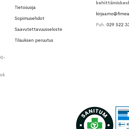
kehittämiskes
Tietosuoja
kirjaamo@fimea.
Sopimusehdot
Puh.
029 522 3
Saavutettavuusseloste
Tilauksen peruutus
00-
ook