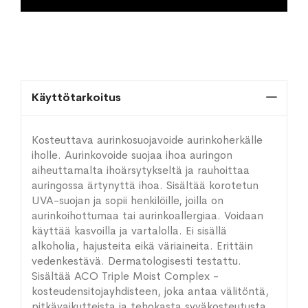
Käyttötarkoitus
Kosteuttava aurinkosuojavoide aurinkoherkälle
iholle. Aurinkovoide suojaa ihoa auringon
aiheuttamalta ihoärsytykseltä ja rauhoittaa
auringossa ärtynyttä ihoa. Sisältää korotetun
UVA-suojan ja sopii henkilöille, joilla on
aurinkoihottumaa tai aurinkoallergiaa. Voidaan
käyttää kasvoilla ja vartalolla. Ei sisällä
alkoholia, hajusteita eikä väriaineita. Erittäin
vedenkestävä. Dermatologisesti testattu.
Sisältää ACO Triple Moist Complex -
kosteudensitojayhdisteen, joka antaa välitöntä,
pitkävaikutteista ja tehokasta syväkosteutusta