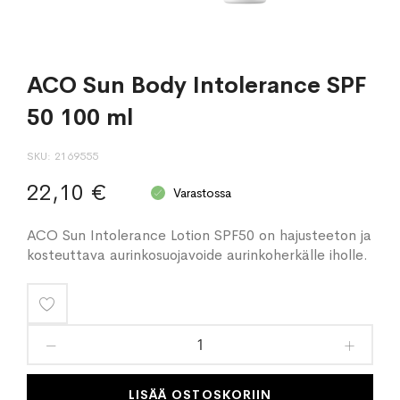
ACO Sun Body Intolerance SPF
50 100 ml
SKU
2169555
22,10 €
Varastossa
ACO Sun Intolerance Lotion SPF50 on hajusteeton ja
kosteuttava aurinkosuojavoide aurinkoherkälle iholle.
Lisää
toivelistaan
LISÄÄ OSTOSKORIIN