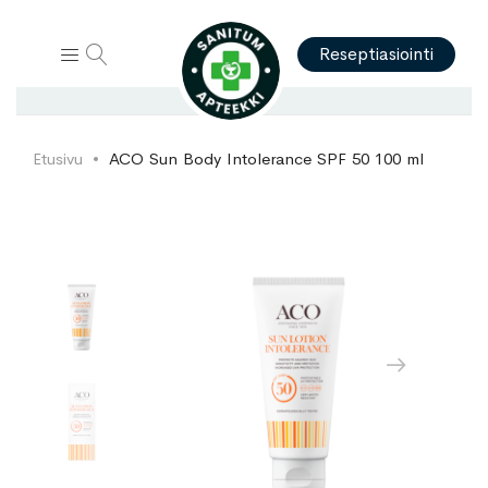
Hae
Reseptiasiointi
Etusivu
ACO Sun Body Intolerance SPF 50 100 ml
Skip
Skip
to
to
the
the
end
beginning
of
of
the
the
images
images
gallery
gallery