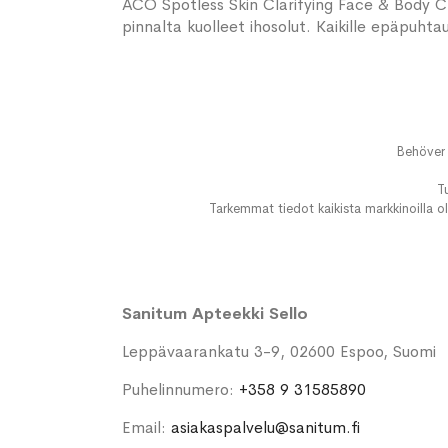
ACO Spotless Skin Clarifying Face & Body Cle
pinnalta kuolleet ihosolut. Kaikille epäpuhtauk
Behöver 
T
Tarkemmat tiedot kaikista markkinoilla ol
Sanitum Apteekki Sello
Leppävaarankatu 3-9, 02600 Espoo, Suomi
Puhelinnumero:
+358 9 31585890
Email:
asiakaspalvelu@sanitum.fi