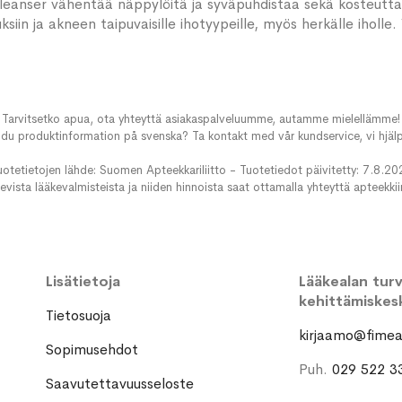
anser vähentää näppylöitä ja syväpuhdistaa sekä kosteuttaa j
siin ja akneen taipuvaisille ihotyypeille, myös herkälle iholle.
Tarvitsetko apua, ota yhteyttä asiakaspalveluumme, autamme mielellämme!
du produktinformation på svenska? Ta kontakt med vår kundservice, vi hjälp
uotetietojen lähde: Suomen Apteekkariliitto - Tuotetiedot päivitetty: 7.8.20
evista lääkevalmisteista ja niiden hinnoista saat ottamalla yhteyttä apteekki
Lisätietoja
Lääkealan turva
kehittämiskes
Tietosuoja
kirjaamo@fimea.
Sopimusehdot
Puh.
029 522 3
Saavutettavuusseloste