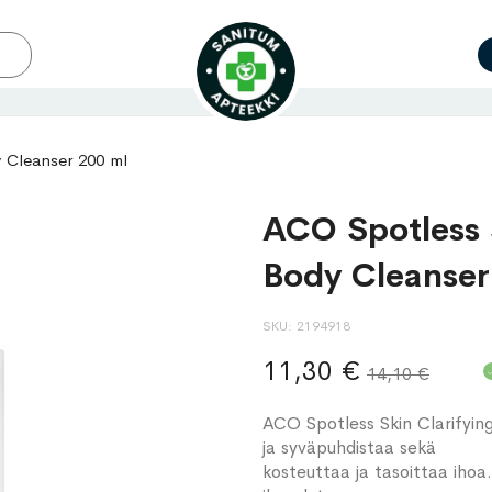
 Cleanser 200 ml
ACO Spotless 
Body Cleanser
SKU
2194918
11,30 €
14,10 €
ACO Spotless Skin Clarifyi
ja syväpuhdistaa sekä
kosteuttaa ja tasoittaa ihoa.