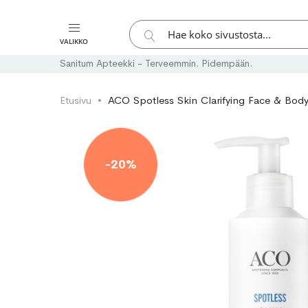
Hae
VALIKKO
Hae
Sanitum Apteekki - Terveemmin. Pidempään.
Etusivu
ACO Spotless Skin Clarifying Face & Body
Skip
Skip
to
to
-20%
the
the
end
beginning
of
of
the
the
images
images
gallery
gallery