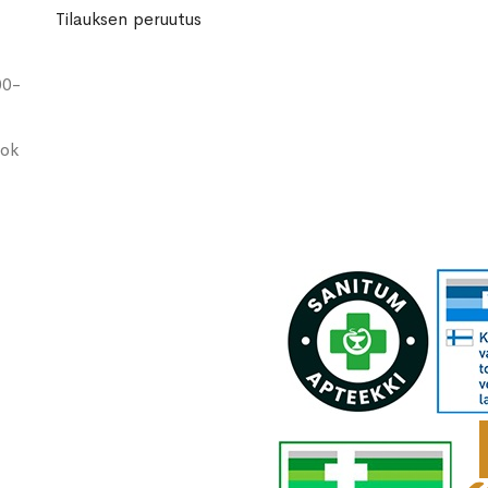
Tilauksen peruutus
00-
ook