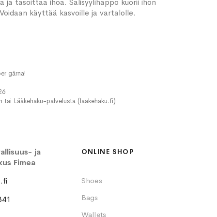
a tasoittaa ihoa. Salisyylihappo kuorii ihon
 Voidaan käyttää kasvoille ja vartalolle.
er gärna!
26
in tai Lääkehaku-palvelusta (laakehaku.fi)
llisuus- ja
ONLINE SHOP
kus Fimea
fi
Shoes
Bags
341
Wallets