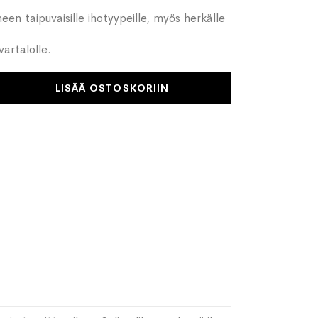
neen taipuvaisille ihotyypeille, myös herkälle
vartalolle.
LISÄÄ OSTOSKORIIN