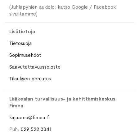
(Juhlapyhien aukiolo; katso Google / Facebook
sivuiltamme)
Lisätietoja
Tietosuoja
Sopimusehdot
Saavutettavuusseloste
Tilauksen peruutus
Lääkealan turvallisuus- ja kehittämiskeskus
Fimea
kirjaamo@fimea.fi
Puh.
029 522 3341