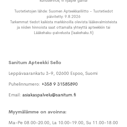
kundservice, vi hjälper gärna!
Tuotetietojen lähde: Suomen Apteekkariliitto - Tuotetiedot
päivitetty: 9.8.2026
Tarkemmat tiedot kaikista markkinoilla olevista lääkevalmisteista
ja niiden hinnoista saat ottamalla yhteyttä apteekkiin tai
Lääkehaku-palvelusta (laakehaku.fi)
Sanitum Apteekki Sello
Leppävaarankatu 3-9, 02600 Espoo, Suomi
Puhelinnumero:
+358 9 31585890
Email:
asiakaspalvelu@sanitum.fi
Myymälämme on avoinna:
Ma-Pe 08.00-20.00, La 10.00-19.00, Su 11.00-18.00