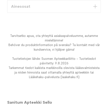
Ainesosat
Tarvitsetko apua, ota yhteyttä asiakaspalveluumme, autamme
mielellämme!
Behöver du produktinformation på svenska? Ta kontakt med vår
kundservice, vi hjälper gärna!
Tuotetietojen lähde: Suomen Apteekkariliitto - Tuotetiedot
päivitetty: 9.8.2026
Tarkemmat tiedot kaikista markkinoilla olevista lääkevalmisteista
ja niiden hinnoista saat ottamalla yhteyttä apteekkiin tai
Lääkehaku-palvelusta (laakehaku.fi)
Sanitum Apteekki Sello