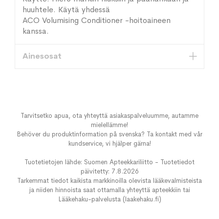
huuhtele. Käytä yhdessä
ACO Volumising Conditioner -hoitoaineen
kanssa.
Ainesosat
Tarvitsetko apua, ota yhteyttä asiakaspalveluumme, autamme
mielellämme!
Behöver du produktinformation på svenska? Ta kontakt med vår
kundservice, vi hjälper gärna!
Tuotetietojen lähde: Suomen Apteekkariliitto - Tuotetiedot
päivitetty: 7.8.2026
Tarkemmat tiedot kaikista markkinoilla olevista lääkevalmisteista
ja niiden hinnoista saat ottamalla yhteyttä apteekkiin tai
Lääkehaku-palvelusta (laakehaku.fi)