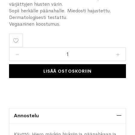
värjättyjen hiusten värin.
Sopii herkälle päänahalle. Miedosti hajustettu.
Dermatologisesti testattu.
Vegaaninen koostumus.
Lisää
toivelistaan
LISÄÄ OSTOSKORIIN
Annostelu
Käyttö: Hiero märkiin hiuksiin ja päänahkaan ja