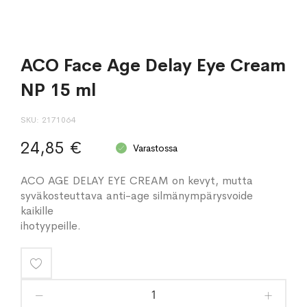
ACO Face Age Delay Eye Cream
NP 15 ml
SKU
2171064
24,85 €
Varastossa
ACO AGE DELAY EYE CREAM on kevyt, mutta
syväkosteuttava anti-age silmänympärysvoide
kaikille
ihotyypeille.
Lisää
toivelistaan