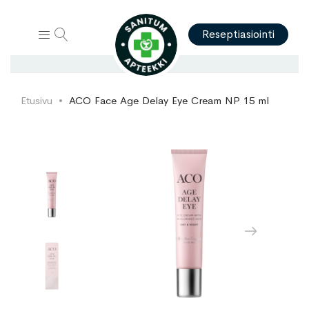
Hae
Reseptiasiointi
Etusivu
ACO Face Age Delay Eye Cream NP 15 ml
Skip
Skip
to
to
the
the
end
beginning
of
of
the
the
images
images
gallery
gallery