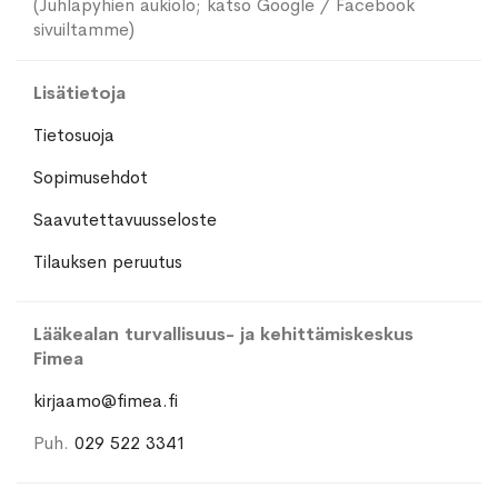
(Juhlapyhien aukiolo; katso Google / Facebook
sivuiltamme)
Lisätietoja
Tietosuoja
Sopimusehdot
Saavutettavuusseloste
Tilauksen peruutus
Lääkealan turvallisuus- ja kehittämiskeskus
Fimea
kirjaamo@fimea.fi
Puh.
029 522 3341