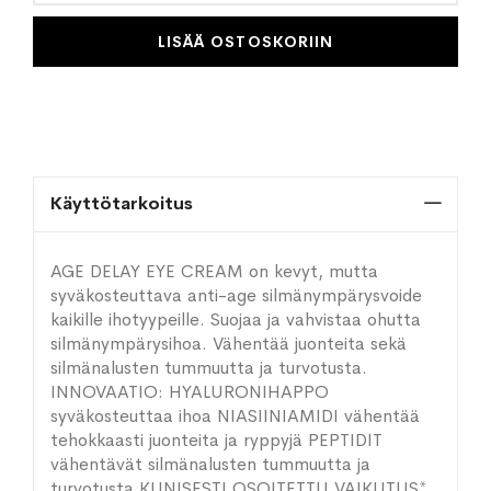
LISÄÄ OSTOSKORIIN
Käyttötarkoitus
AGE DELAY EYE CREAM on kevyt, mutta
syväkosteuttava anti-age silmänympärysvoide
kaikille ihotyypeille. Suojaa ja vahvistaa ohutta
silmänympärysihoa. Vähentää juonteita sekä
silmänalusten tummuutta ja turvotusta.
INNOVAATIO: HYALURONIHAPPO
syväkosteuttaa ihoa NIASIINIAMIDI vähentää
tehokkaasti juonteita ja ryppyjä PEPTIDIT
vähentävät silmänalusten tummuutta ja
turvotusta KLINISESTI OSOITETTU VAIKUTUS*