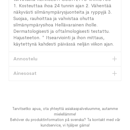
1. Kosteuttaa ihoa 24 tunnin ajan 2. Vähentää
näkyvästi silmänympärysjuonteita ja ryppyjä 3.
Suojaa, rauhoittaa ja vahvistaa ohutta
silmänympärysihoa Hellävarainen iholle.
Dermatologisesti ja oftalmologisesti testattu.
Hajusteeton. * Itsearviointi ja ihon mittaus,
käytettynä kahdesti päivässä neljän viikon ajan.
Annostelu
Ainesosat
Tarvitsetko apua, ota yhteyttä asiakaspalveluumme, autamme
mielellämme!
Behöver du produktinformation på svenska? Ta kontakt med vår
kundservice, vi hjälper gärna!