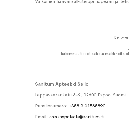
Valkoinen haavansulkuteippi nopeaan ja teho
Behöver 
T
Tarkemmat tiedot kaikista markkinoilla ol
Sanitum Apteekki Sello
Leppävaarankatu 3-9, 02600 Espoo, Suomi
Puhelinnumero:
+358 9 31585890
Email:
asiakaspalvelu@sanitum.fi