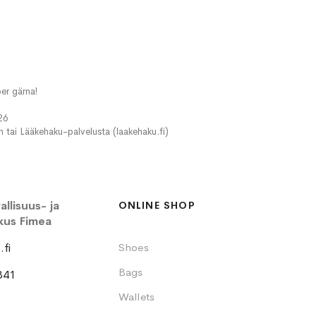
er gärna!
26
in tai Lääkehaku-palvelusta (laakehaku.fi)
llisuus- ja
ONLINE SHOP
kus Fimea
fi
Shoes
Bags
341
Wallets