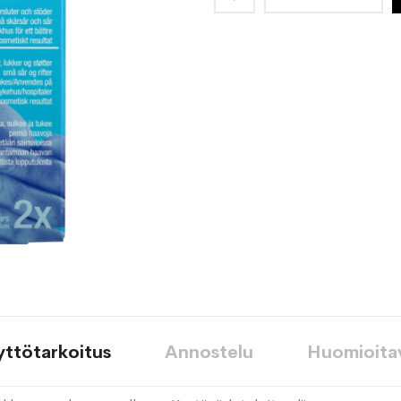
toivelistaan
yttötarkoitus
Annostelu
Huomioita