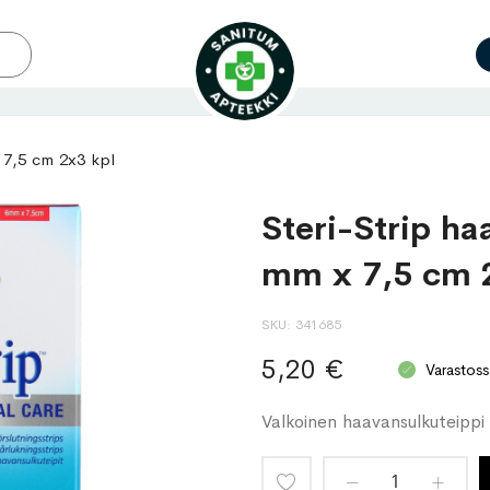
x 7,5 cm 2x3 kpl
Steri-Strip ha
mm x 7,5 cm 
SKU
341685
5,20 €
Varastoss
Valkoinen haavansulkuteipp
Lisää