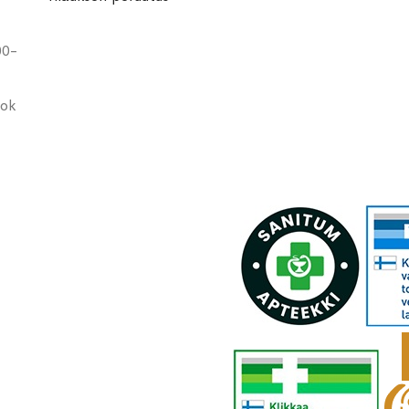
00-
ook