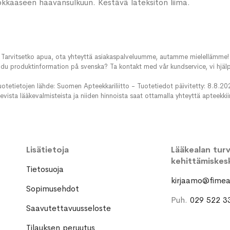
kkaaseen haavansulkuun. Kestävä lateksiton liima.
Tarvitsetko apua, ota yhteyttä asiakaspalveluumme, autamme mielellämme!
du produktinformation på svenska? Ta kontakt med vår kundservice, vi hjälp
uotetietojen lähde: Suomen Apteekkariliitto - Tuotetiedot päivitetty: 8.8.20
evista lääkevalmisteista ja niiden hinnoista saat ottamalla yhteyttä apteekki
Lisätietoja
Lääkealan turva
kehittämiskes
Tietosuoja
kirjaamo@fimea.
Sopimusehdot
Puh.
029 522 3
Saavutettavuusseloste
Tilauksen peruutus