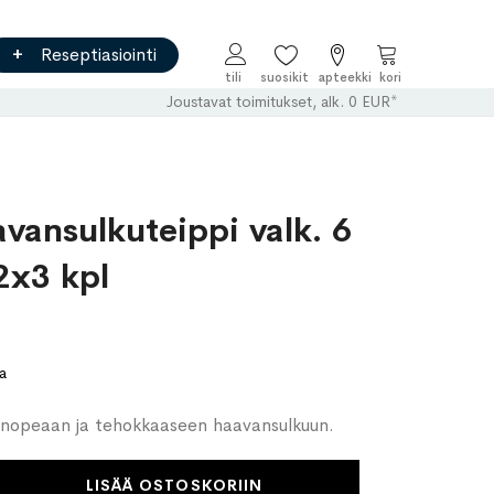
Reseptiasiointi
Ostoskori
Joustavat toimitukset, alk. 0 EUR*
avansulkuteippi valk. 6
2x3 kpl
a
i nopeaan ja tehokkaaseen haavansulkuun.
LISÄÄ OSTOSKORIIN