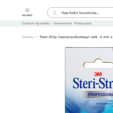
Hae
VALIKKO
Hae
Sanitum Apteekki - Terveemmin. Pidempään.
Etusivu
Steri-Strip haavansulkuteippi valk. 6 mm 
Skip
Skip
to
to
the
the
end
beginning
of
of
the
the
images
images
gallery
gallery