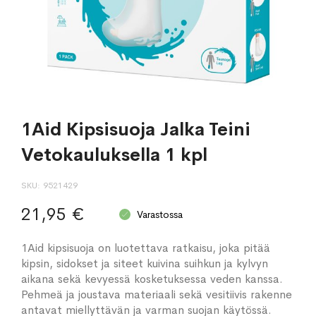
1Aid Kipsisuoja Jalka Teini
Vetokauluksella 1 kpl
SKU
9521429
21,95 €
Varastossa
1Aid kipsisuoja on luotettava ratkaisu, joka pitää
kipsin, sidokset ja siteet kuivina suihkun ja kylvyn
aikana sekä kevyessä kosketuksessa veden kanssa.
Pehmeä ja joustava materiaali sekä vesitiivis rakenne
antavat miellyttävän ja varman suojan käytössä.