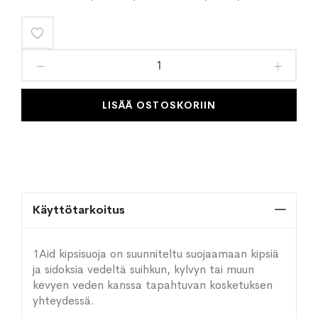
Lisää
toivelistaan
LISÄÄ OSTOSKORIIN
Käyttötarkoitus
1Aid kipsisuoja on suunniteltu suojaamaan kipsiä
ja sidoksia vedeltä suihkun, kylvyn tai muun
kevyen veden kanssa tapahtuvan kosketuksen
yhteydessä.